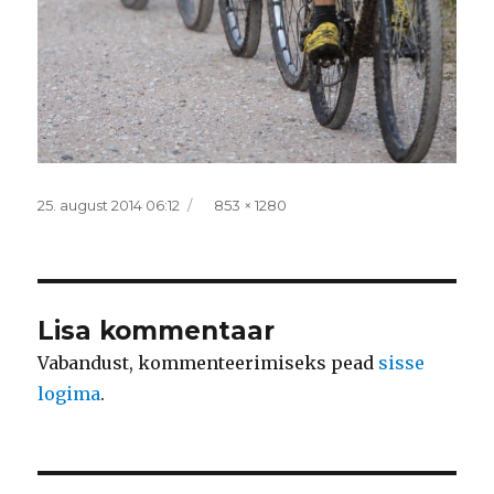
Postitatud
Täissuurus
25. august 2014 06:12
853 × 1280
Lisa kommentaar
Vabandust, kommenteerimiseks pead
sisse
logima
.