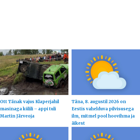
Ott Tänak vajus Klaperjahil
Täna, 8. augustil 2026 on
masinaga külili – appi tuli
Eestis vahelduva pilvisusega
Martin Järveoja
ilm, mitmel pool hoovihma ja
äikest