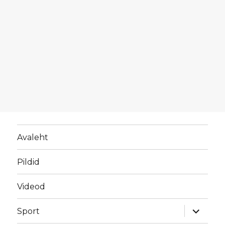
Avaleht
Pildid
Videod
laienda
Sport
alamme