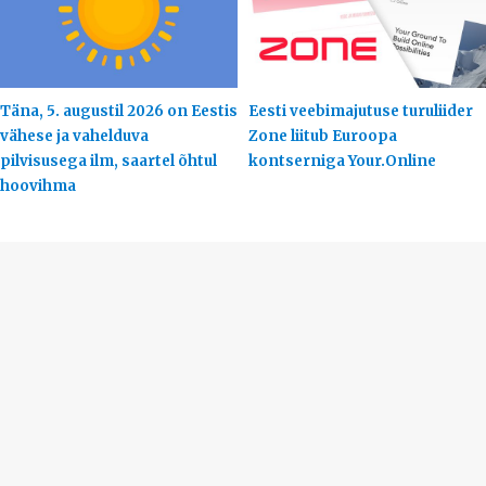
Täna, 5. augustil 2026 on Eestis
Eesti veebimajutuse turuliider
vähese ja vahelduva
Zone liitub Euroopa
pilvisusega ilm, saartel õhtul
kontserniga Your.Online
hoovihma