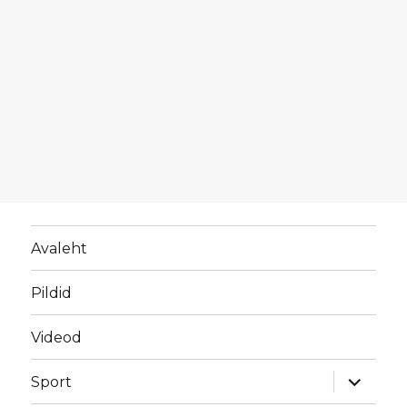
Avaleht
Pildid
Videod
laienda
Sport
alamme