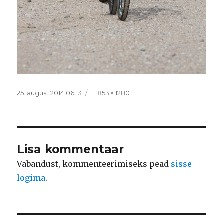
Postitatud
Täissuurus
25. august 2014 06:13
853 × 1280
Lisa kommentaar
Vabandust, kommenteerimiseks pead
sisse
logima
.