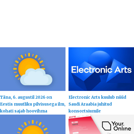
Täna, 6. augustil 2026 on
Electronic Arts kuulub nüüd
Eestis muutliku pilvisusega ilm,
Saudi Araabia juhitud
kohati sajab hoovihma
konsortsiumile