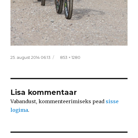
Postitatud
Täissuurus
25. august 2014 06:13
853 × 1280
Lisa kommentaar
Vabandust, kommenteerimiseks pead
sisse
logima
.