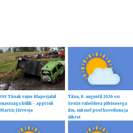
Ott Tänak vajus Klaperjahil
Täna, 8. augustil 2026 on
masinaga külili – appi tuli
Eestis vahelduva pilvisusega
Martin Järveoja
ilm, mitmel pool hoovihma ja
äikest