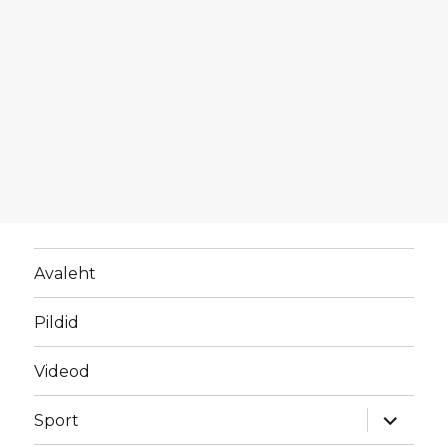
Avaleht
Pildid
Videod
laienda
Sport
alamme