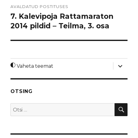
Navigeerimine
AVALDATUD POSTITUSES
7. Kalevipoja Rattamaraton
2014 pildid – Teilma, 3. osa
laienda
Vaheta teemat
alamme
OTSING
OTS
Otsi: