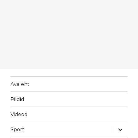
Avaleht
Pildid
Videod
laienda
Sport
alamme