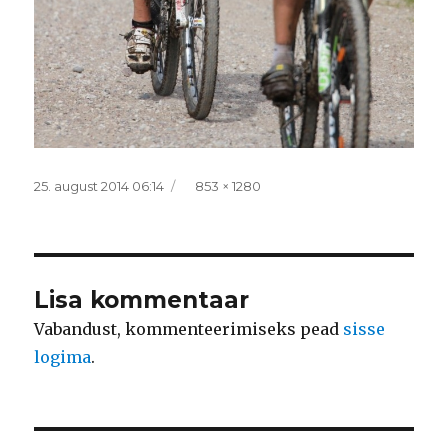
Postitatud
Täissuurus
25. august 2014 06:14
853 × 1280
Lisa kommentaar
Vabandust, kommenteerimiseks pead
sisse
logima
.