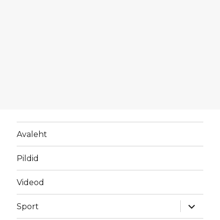
Avaleht
Pildid
Videod
laienda
Sport
alamme