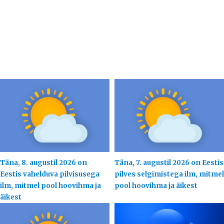
Täna, 8. augustil 2026 on
Täna, 7. augustil 2026 on Eestis
Eestis vahelduva pilvisusega
pilves selgimistega ilm, mitmel
ilm, mitmel pool hoovihma ja
pool hoovihma ja äikest
äikest