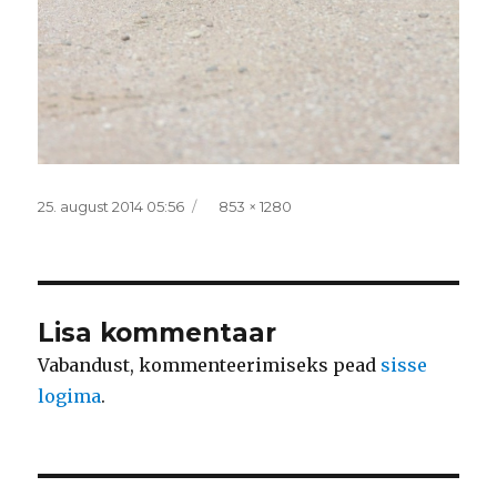
Postitatud
Täissuurus
25. august 2014 05:56
853 × 1280
Lisa kommentaar
Vabandust, kommenteerimiseks pead
sisse
logima
.