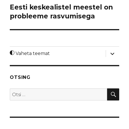
Eesti keskealistel meestel on
probleeme rasvumisega
laienda
Vaheta teemat
alamme
OTSING
OTS
Otsi: