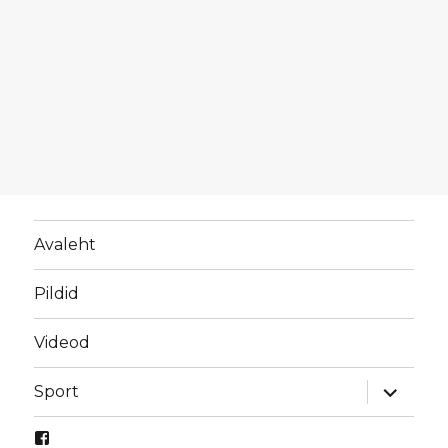
Avaleht
Pildid
Videod
laienda
Sport
alamme