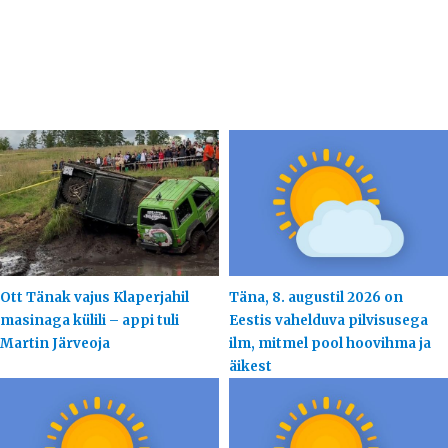
Ott Tänak vajus Klaperjahil
Täna, 8. augustil 2026 on
masinaga külili – appi tuli
Eestis vahelduva pilvisusega
Martin Järveoja
ilm, mitmel pool hoovihma ja
äikest