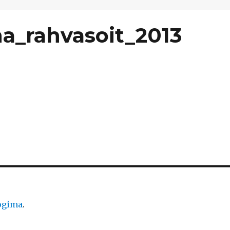
na_rahvasoit_2013
logima
.