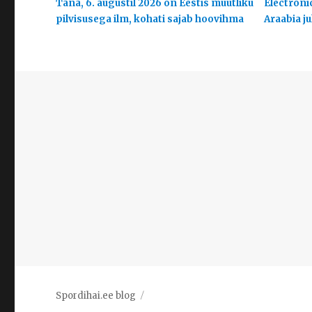
Täna, 6. augustil 2026 on Eestis muutliku
Electroni
pilvisusega ilm, kohati sajab hoovihma
Araabia j
Spordihai.ee blog