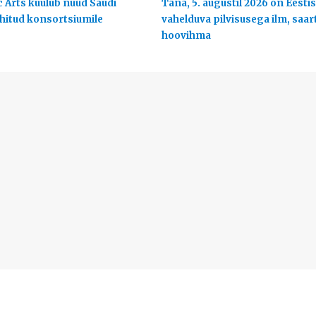
c Arts kuulub nüüd Saudi
Täna, 5. augustil 2026 on Eestis
uhitud konsortsiumile
vahelduva pilvisusega ilm, saart
hoovihma