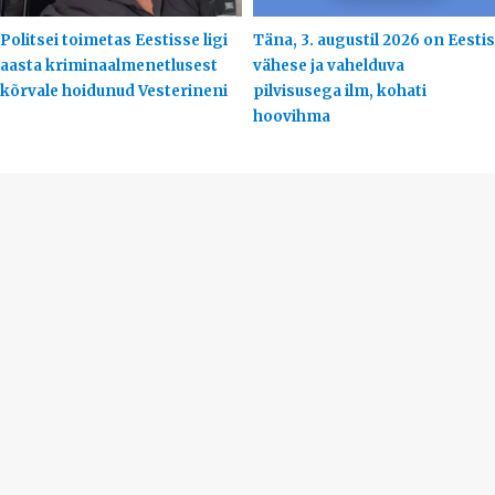
Politsei toimetas Eestisse ligi
Täna, 3. augustil 2026 on Eestis
aasta kriminaalmenetlusest
vähese ja vahelduva
kõrvale hoidunud Vesterineni
pilvisusega ilm, kohati
hoovihma