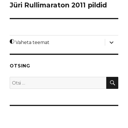
Jüri Rullimaraton 2011 pildid
laienda
Vaheta teemat
alamme
OTSING
OTS
Otsi: