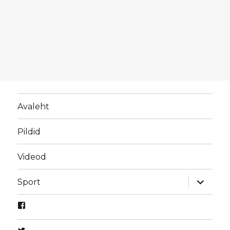
Avaleht
Pildid
Videod
laienda
Sport
alamme