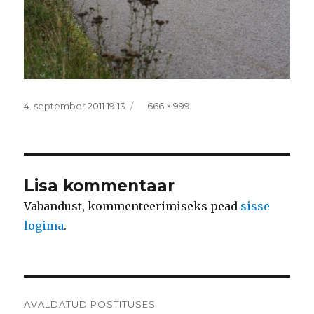
Postitatud
Täissuurus
4. september 2011 19:13
666 × 999
Lisa kommentaar
Vabandust, kommenteerimiseks pead
sisse
logima
.
Navigeerimine
AVALDATUD POSTITUSES