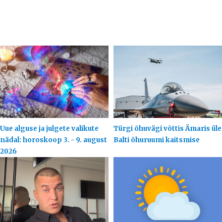
Uue alguse ja julgete valikute
Türgi õhuvägi võttis Ämaris üle
nädal: horoskoop 3. - 9. august
Balti õhuruumi kaitsmise
2026