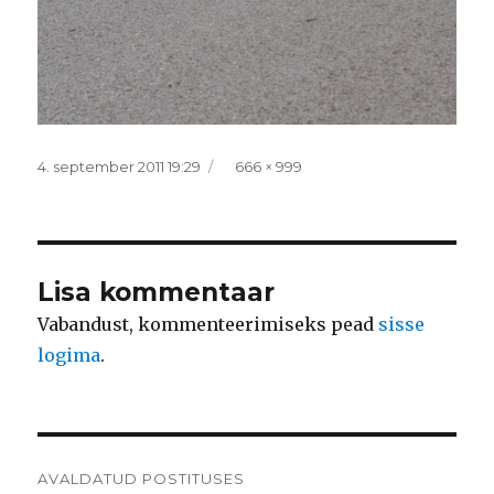
Postitatud
Täissuurus
4. september 2011 19:29
666 × 999
Lisa kommentaar
Vabandust, kommenteerimiseks pead
sisse
logima
.
Navigeerimine
AVALDATUD POSTITUSES