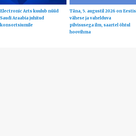
Electronic Arts kuulub nüüd
Täna, 5. augustil 2026 on Eestis
Saudi Araabia juhitud
vähese ja vahelduva
konsortsiumile
pilvisusega ilm, saartel õhtul
hoovihma