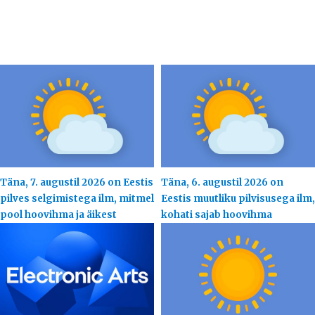
Täna, 7. augustil 2026 on Eestis
Täna, 6. augustil 2026 on
pilves selgimistega ilm, mitmel
Eestis muutliku pilvisusega ilm,
pool hoovihma ja äikest
kohati sajab hoovihma