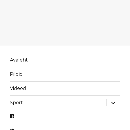
Avaleht
Pildid
Videod
laienda
Sport
alamme