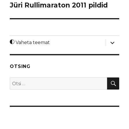
Jüri Rullimaraton 2011 pildid
laienda
Vaheta teemat
alamme
OTSING
OTS
Otsi: