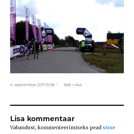
Postitatud
Täissuurus
4. september 2011 19:56
666 × 444
Lisa kommentaar
Vabandust, kommenteerimiseks pead
sisse