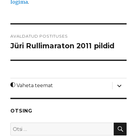
logima
.
Navigeerimine
AVALDATUD POSTITUSES
Jüri Rullimaraton 2011 pildid
laienda
Vaheta teemat
alamme
OTSING
OTS
Otsi: