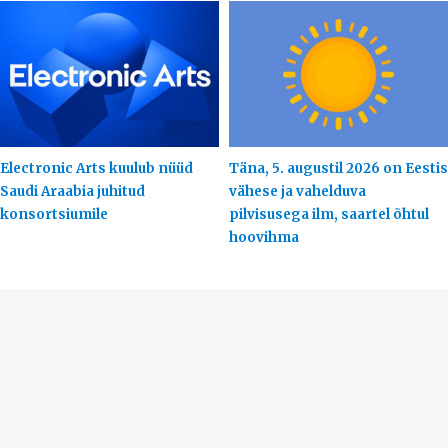
Electronic Arts kuulub nüüd
Täna, 5. augustil 2026 on Eestis
Saudi Araabia juhitud
vähese ja vahelduva
konsortsiumile
pilvisusega ilm, saartel õhtul
hoovihma