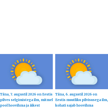
Täna, 7. augustil 2026 on Eestis
Täna, 6. augustil 2026 on
pilves selgimistega ilm, mitmel
Eestis muutliku pilvisusega ilm,
pool hoovihma ja äikest
kohati sajab hoovihma