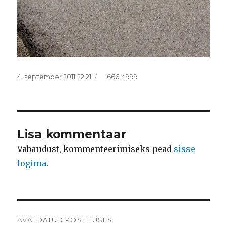
Postitatud
Täissuurus
4. september 2011 22:21
666 × 999
Lisa kommentaar
Vabandust, kommenteerimiseks pead
sisse
logima
.
Navigeerimine
AVALDATUD POSTITUSES