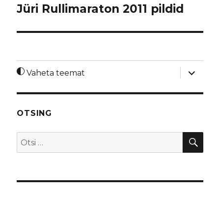
Jüri Rullimaraton 2011 pildid
laienda
Vaheta teemat
alamme
OTSING
OTS
Otsi: