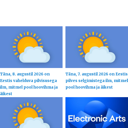
Täna, 8. augustil 2026 on
Täna, 7. augustil 2026 on Eestis
Eestis vahelduva pilvisusega
pilves selgimistega ilm, mitmel
ilm, mitmel pool hoovihma ja
pool hoovihma ja äikest
äikest