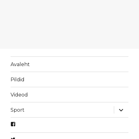
Avaleht
Pildid
Videod
laienda
Sport
alamme