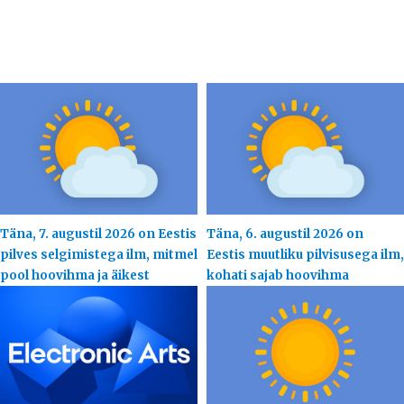
Täna, 7. augustil 2026 on Eestis
Täna, 6. augustil 2026 on
pilves selgimistega ilm, mitmel
Eestis muutliku pilvisusega ilm,
pool hoovihma ja äikest
kohati sajab hoovihma