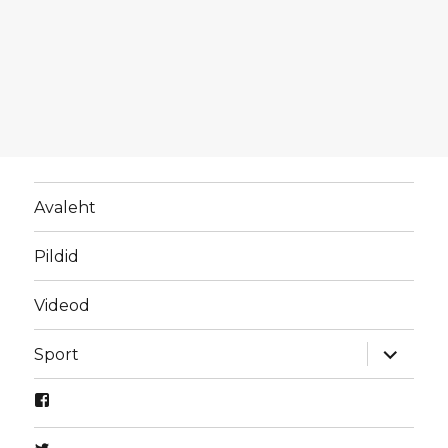
Avaleht
Pildid
Videod
laienda
Sport
alamme