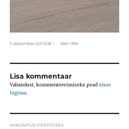
Postitatud
Täissuurus
7. september 2011 12:59
666 × 999
Lisa kommentaar
Vabandust, kommenteerimiseks pead
sisse
logima
.
Navigeerimine
AVALDATUD POSTITUSES