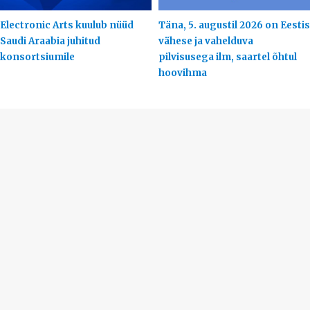
Electronic Arts kuulub nüüd
Täna, 5. augustil 2026 on Eestis
Saudi Araabia juhitud
vähese ja vahelduva
konsortsiumile
pilvisusega ilm, saartel õhtul
hoovihma