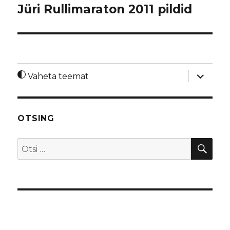
Jüri Rullimaraton 2011 pildid
laienda
Vaheta teemat
alamme
OTSING
OTS
Otsi: