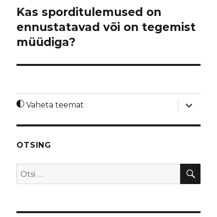
Kas sporditulemused on
ennustatavad või on tegemist
müüdiga?
laienda
Vaheta teemat
alamme
OTSING
OTS
Otsi: