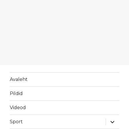
Avaleht
Pildid
Videod
laienda
Sport
alamme