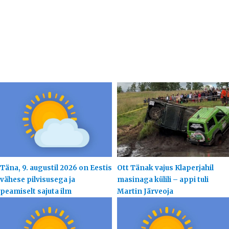
Täna, 9. augustil 2026 on Eestis
Ott Tänak vajus Klaperjahil
vähese pilvisusega ja
masinaga külili – appi tuli
peamiselt sajuta ilm
Martin Järveoja