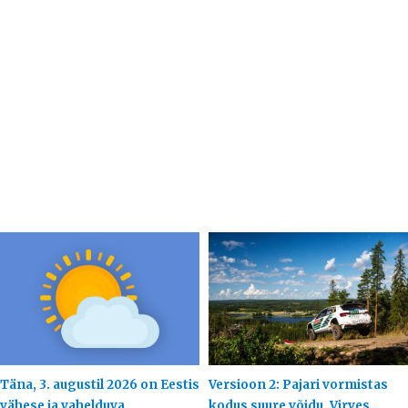
Täna, 3. augustil 2026 on Eestis
Versioon 2: Pajari vormistas
vähese ja vahelduva
kodus suure võidu, Virves