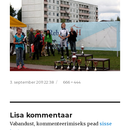
Postitatud
Täissuurus
3. september 2011 22:38
666 × 444
Lisa kommentaar
Vabandust, kommenteerimiseks pead
sisse