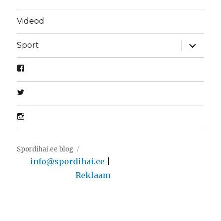
Videod
laienda
Sport
alamme
Spordihai.ee blog
info@spordihai.ee
|
Reklaam