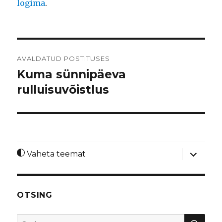
logima
.
Navigeerimine
AVALDATUD POSTITUSES
Kuma sünnipäeva
rulluisuvõistlus
laienda
Vaheta teemat
alamme
OTSING
OTS
Otsi: