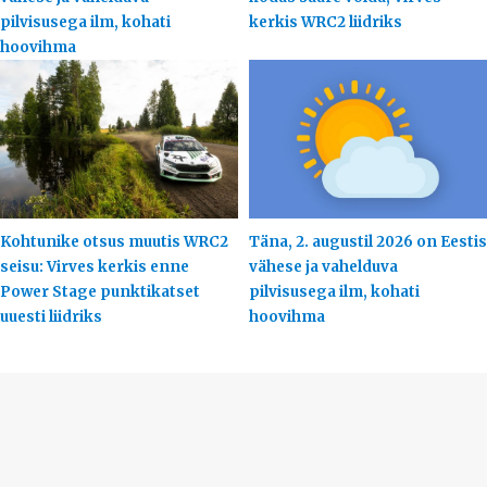
pilvisusega ilm, kohati
kerkis WRC2 liidriks
hoovihma
Kohtunike otsus muutis WRC2
Täna, 2. augustil 2026 on Eestis
seisu: Virves kerkis enne
vähese ja vahelduva
Power Stage punktikatset
pilvisusega ilm, kohati
uuesti liidriks
hoovihma