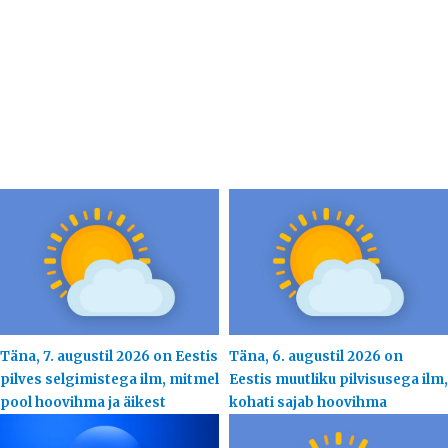
Täna, 7. augustil 2026 on Eestis
Täna, 6. augustil 2026 on
pilves selgimistega ilm, mitmel
Eestis muutliku pilvisusega ilm,
pool hoovihma ja äikest
kohati sajab hoovihma