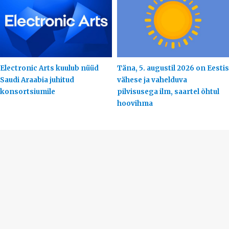
Electronic Arts kuulub nüüd
Täna, 5. augustil 2026 on Eestis
Saudi Araabia juhitud
vähese ja vahelduva
konsortsiumile
pilvisusega ilm, saartel õhtul
hoovihma