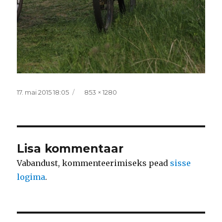
Postitatud
Täissuurus
17. mai 2015 18:05
853 × 1280
Lisa kommentaar
Vabandust, kommenteerimiseks pead
sisse
logima
.