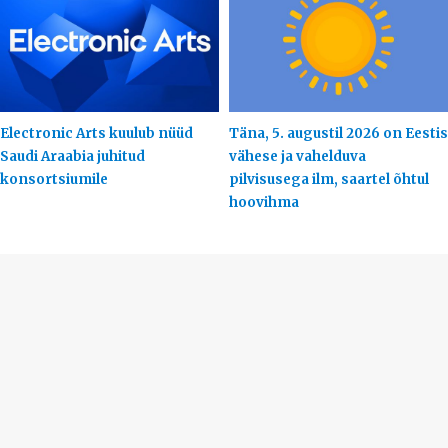
Electronic Arts kuulub nüüd
Täna, 5. augustil 2026 on Eestis
Saudi Araabia juhitud
vähese ja vahelduva
konsortsiumile
pilvisusega ilm, saartel õhtul
hoovihma