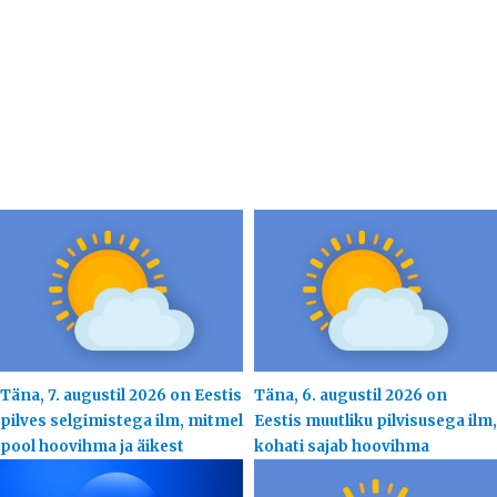
Täna, 7. augustil 2026 on Eestis
Täna, 6. augustil 2026 on
pilves selgimistega ilm, mitmel
Eestis muutliku pilvisusega ilm,
pool hoovihma ja äikest
kohati sajab hoovihma