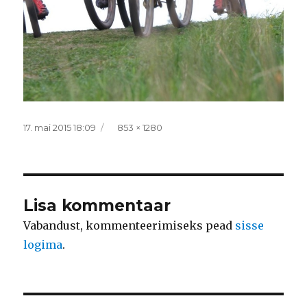
Postitatud
Täissuurus
17. mai 2015 18:09
853 × 1280
Lisa kommentaar
Vabandust, kommenteerimiseks pead
sisse
logima
.