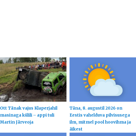
Ott Tänak vajus Klaperjahil
Täna, 8. augustil 2026 on
masinaga külili – appi tuli
Eestis vahelduva pilvisusega
Martin Järveoja
ilm, mitmel pool hoovihma ja
äikest