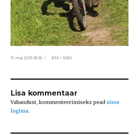
Postitatud
Täissuurus
17. mai 2015 18:16
853 × 1280
Lisa kommentaar
Vabandust, kommenteerimiseks pead
sisse
logima
.