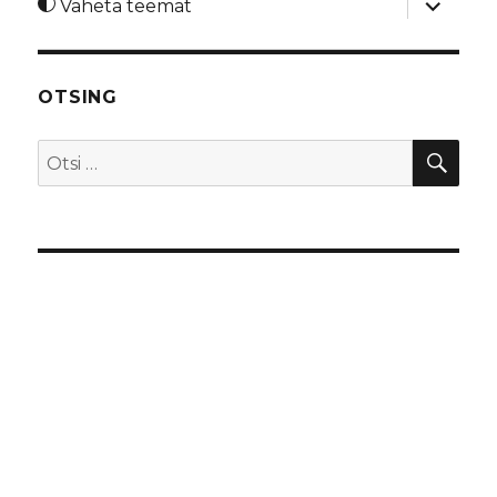
Vaheta teemat
alamme
OTSING
OTS
Otsi: