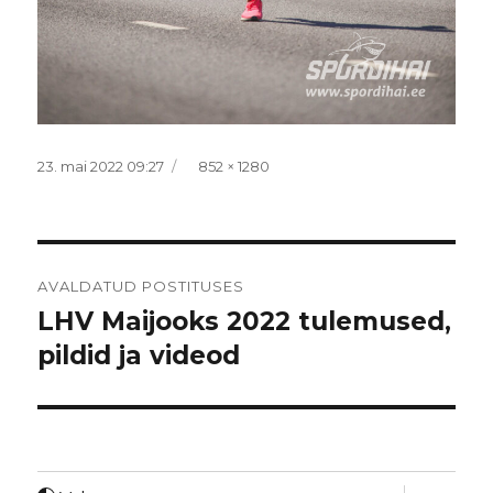
Postitatud
Täissuurus
23. mai 2022 09:27
852 × 1280
Navigeerimine
AVALDATUD POSTITUSES
LHV Maijooks 2022 tulemused,
pildid ja videod
laienda