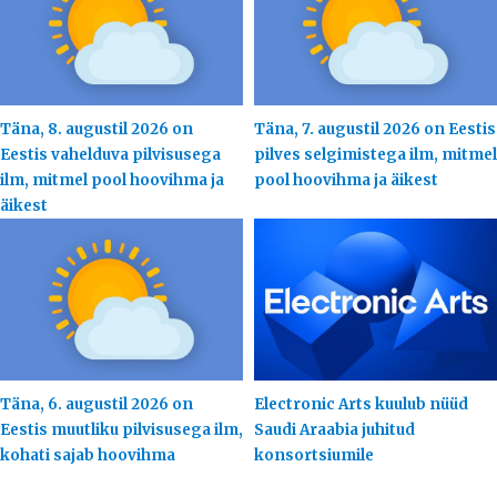
Täna, 8. augustil 2026 on
Täna, 7. augustil 2026 on Eestis
Eestis vahelduva pilvisusega
pilves selgimistega ilm, mitmel
ilm, mitmel pool hoovihma ja
pool hoovihma ja äikest
äikest
Täna, 6. augustil 2026 on
Electronic Arts kuulub nüüd
Eestis muutliku pilvisusega ilm,
Saudi Araabia juhitud
kohati sajab hoovihma
konsortsiumile