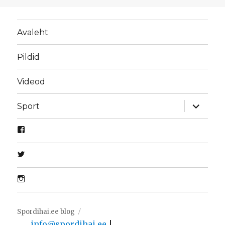
Avaleht
Pildid
Videod
laienda
Sport
alamme
Spordihai.ee blog
info@spordihai.ee
|