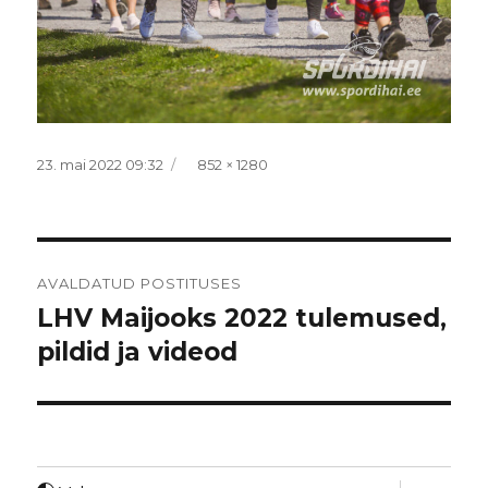
Postitatud
Täissuurus
23. mai 2022 09:32
852 × 1280
Navigeerimine
AVALDATUD POSTITUSES
LHV Maijooks 2022 tulemused,
pildid ja videod
laienda