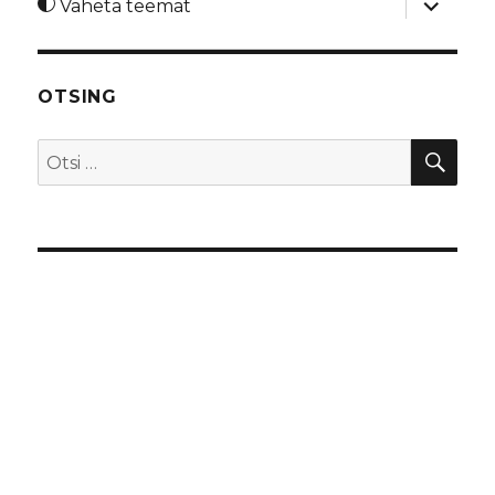
Vaheta teemat
alamme
OTSING
OTS
Otsi: