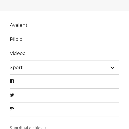
Avaleht
Pildid
Videod
laienda
Sport
alamme
Spordihai.ee blog