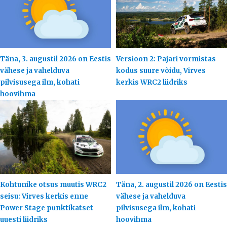
Täna, 3. augustil 2026 on Eestis
Versioon 2: Pajari vormistas
vähese ja vahelduva
kodus suure võidu, Virves
pilvisusega ilm, kohati
kerkis WRC2 liidriks
hoovihma
Kohtunike otsus muutis WRC2
Täna, 2. augustil 2026 on Eestis
seisu: Virves kerkis enne
vähese ja vahelduva
Power Stage punktikatset
pilvisusega ilm, kohati
uuesti liidriks
hoovihma