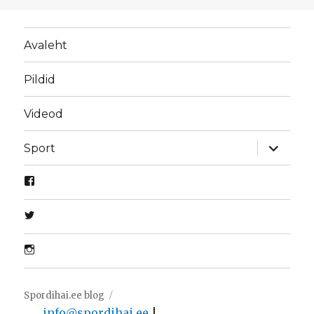
Avaleht
Pildid
Videod
laienda
Sport
alamme
Spordihai.ee blog
info@spordihai.ee
|