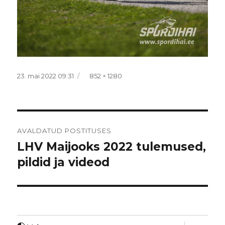
Postitatud
Täissuurus
23. mai 2022 09:31
852 × 1280
Navigeerimine
AVALDATUD POSTITUSES
LHV Maijooks 2022 tulemused,
pildid ja videod
laienda