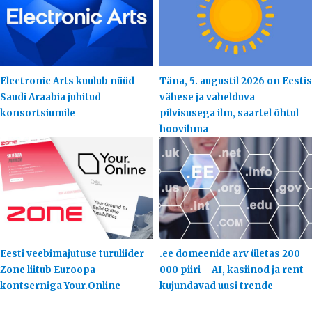
Electronic Arts kuulub nüüd
Täna, 5. augustil 2026 on Eestis
Saudi Araabia juhitud
vähese ja vahelduva
konsortsiumile
pilvisusega ilm, saartel õhtul
hoovihma
Eesti veebimajutuse turuliider
.ee domeenide arv ületas 200
Zone liitub Euroopa
000 piiri – AI, kasiinod ja rent
kontserniga Your.Online
kujundavad uusi trende