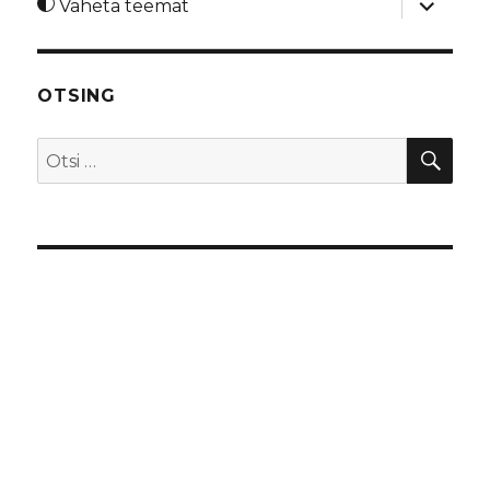
Vaheta teemat
alamme
OTSING
OTS
Otsi: