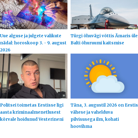
Uue alguse ja julgete valikute
Türgi õhuvägi võttis Ämaris üle
nädal: horoskoop 3. - 9. august
Balti õhuruumi kaitsmise
2026
Politsei toimetas Eestisse ligi
Täna, 3. augustil 2026 on Eestis
aasta kriminaalmenetlusest
vähese ja vahelduva
kõrvale hoidunud Vesterineni
pilvisusega ilm, kohati
hoovihma