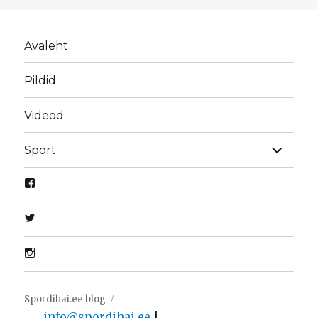
Avaleht
Pildid
Videod
laienda
Sport
alamme
Spordihai.ee blog
info@spordihai.ee
|