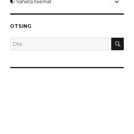
Vaheta teemat
alamme
OTSING
OTS
Otsi: