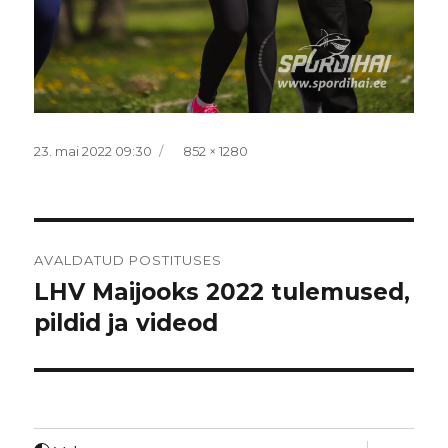
Postitatud
Täissuurus
23. mai 2022 09:30
852 × 1280
Navigeerimine
AVALDATUD POSTITUSES
LHV Maijooks 2022 tulemused,
pildid ja videod
laienda