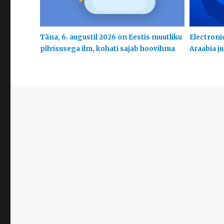
Täna, 6. augustil 2026 on Eestis muutliku
Electroni
pilvisusega ilm, kohati sajab hoovihma
Araabia j