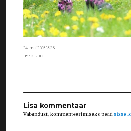
Postitatud
24. mai 2015 15:26
Täissuurus
853 × 1280
Lisa kommentaar
Vabandust, kommenteerimiseks pead
sisse 