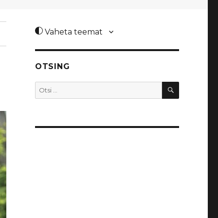
Vaheta teemat
OTSING
OTSI
Otsi: