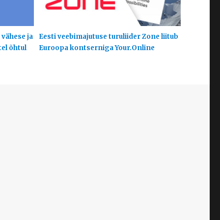
 vähese ja
Eesti veebimajutuse turuliider Zone liitub
el õhtul
Euroopa kontserniga Your.Online