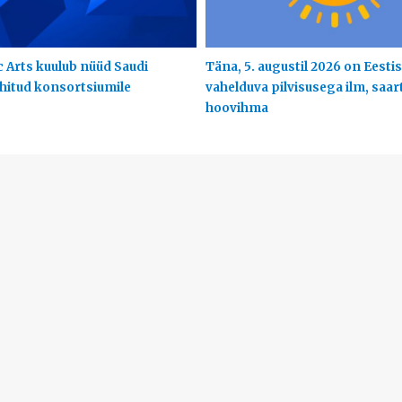
c Arts kuulub nüüd Saudi
Täna, 5. augustil 2026 on Eestis
uhitud konsortsiumile
vahelduva pilvisusega ilm, saart
hoovihma