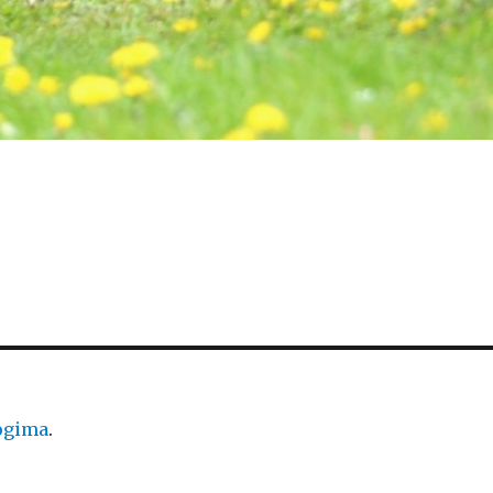
logima
.