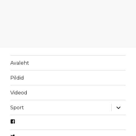
Avaleht
Pildid
Videod
laienda
Sport
alamme