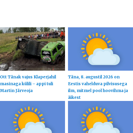
Ott Tänak vajus Klaperjahil
Täna, 8. augustil 2026 on
masinaga külili – appi tuli
Eestis vahelduva pilvisusega
Martin Järveoja
ilm, mitmel pool hoovihma ja
äikest