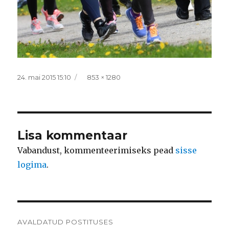
Postitatud
Täissuurus
24. mai 2015 15:10
853 × 1280
Lisa kommentaar
Vabandust, kommenteerimiseks pead
sisse
logima
.
Navigeerimine
AVALDATUD POSTITUSES