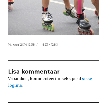
Postitatud
Täissuurus
14. juuni 2014 15:58
853 × 1280
Lisa kommentaar
Vabandust, kommenteerimiseks pead
sisse
logima
.