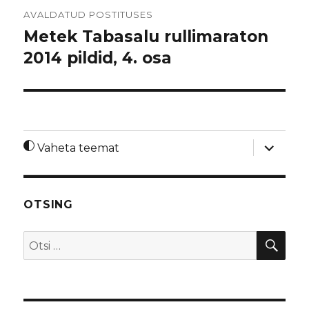
Navigeerimine
AVALDATUD POSTITUSES
Metek Tabasalu rullimaraton
2014 pildid, 4. osa
laienda
Vaheta teemat
alamme
OTSING
OTS
Otsi: