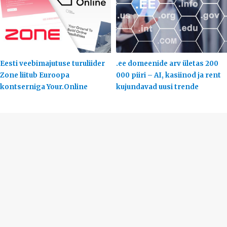
Eesti veebimajutuse turuliider
.ee domeenide arv ületas 200
Zone liitub Euroopa
000 piiri – AI, kasiinod ja rent
kontserniga Your.Online
kujundavad uusi trende