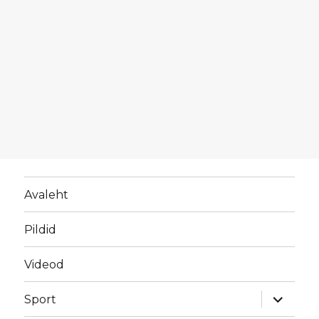
Avaleht
Pildid
Videod
laienda
Sport
alamme