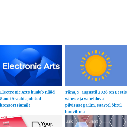
Electronic Arts kuulub nüüd
Täna, 5. augustil 2026 on Eestis
Saudi Araabia juhitud
vähese ja vahelduva
konsortsiumile
pilvisusega ilm, saartel õhtul
hoovihma