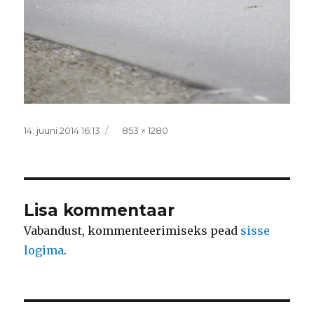
Postitatud
Täissuurus
14. juuni 2014 16:13
853 × 1280
Lisa kommentaar
Vabandust, kommenteerimiseks pead
sisse
logima
.