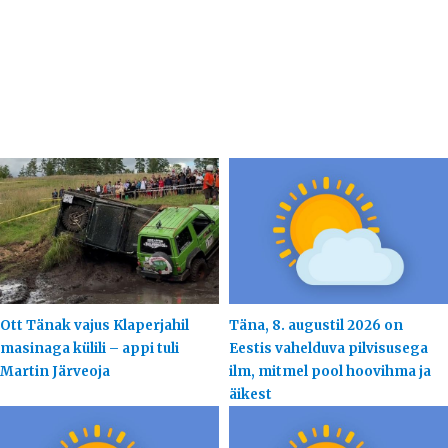
Ott Tänak vajus Klaperjahil
Täna, 8. augustil 2026 on
masinaga külili – appi tuli
Eestis vahelduva pilvisusega
Martin Järveoja
ilm, mitmel pool hoovihma ja
äikest