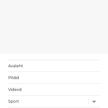
Avaleht
Pildid
Videod
laienda
Sport
alamme