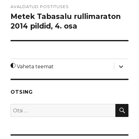
Navigeerimine
AVALDATUD POSTITUSES
Metek Tabasalu rullimaraton
2014 pildid, 4. osa
laienda
Vaheta teemat
alamme
OTSING
OTS
Otsi: