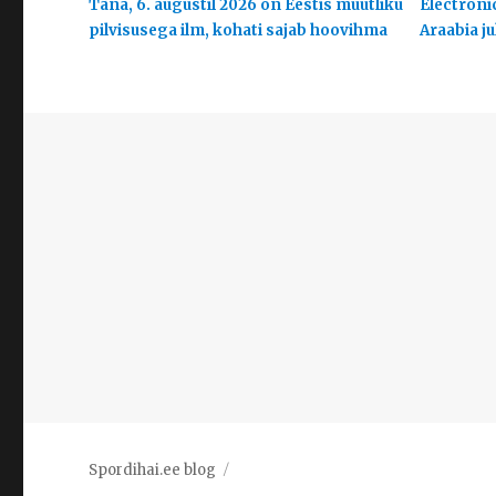
Täna, 6. augustil 2026 on Eestis muutliku
Electroni
pilvisusega ilm, kohati sajab hoovihma
Araabia j
Spordihai.ee blog