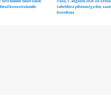
c Arts kuulub nüüd Saudi
Täna, 5. augustil 2026 on Eestis
uhitud konsortsiumile
vahelduva pilvisusega ilm, saart
hoovihma