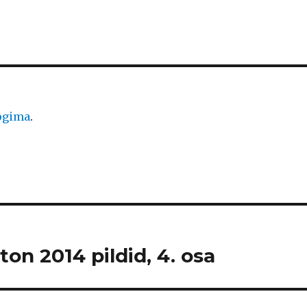
logima
.
on 2014 pildid, 4. osa