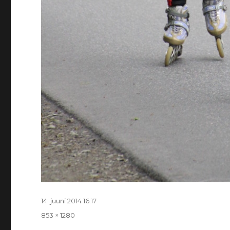
Postitatud
14. juuni 2014 16:17
Täissuurus
853 × 1280