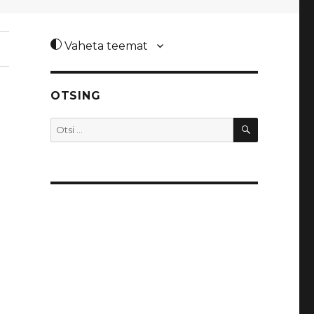
Vaheta teemat
OTSING
OTSI
Otsi: