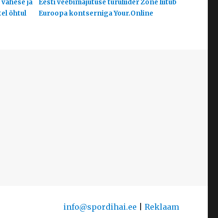
 vähese ja
Eesti veebimajutuse turuliider Zone liitub
el õhtul
Euroopa kontserniga Your.Online
info@spordihai.ee
|
Reklaam