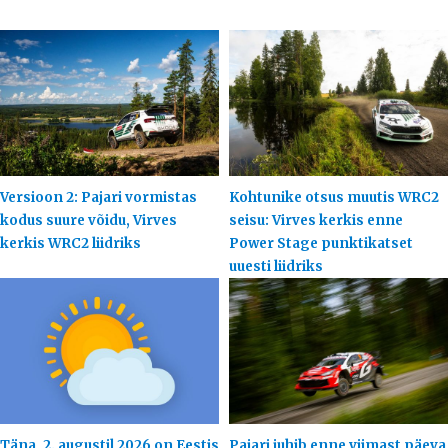
Versioon 2: Pajari vormistas
Kohtunike otsus muutis WRC2
kodus suure võidu, Virves
seisu: Virves kerkis enne
kerkis WRC2 liidriks
Power Stage punktikatset
uuesti liidriks
Täna, 2. augustil 2026 on Eestis
Pajari juhib enne viimast päeva