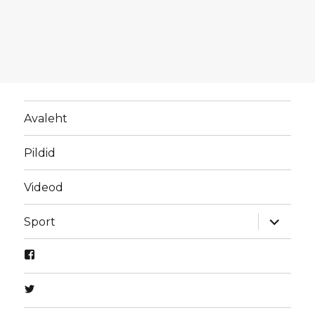
Avaleht
Pildid
Videod
laienda
Sport
alamme