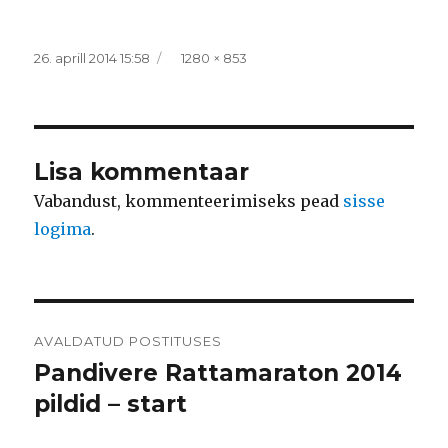
Postitatud
Täissuurus
26. aprill 2014 15:58
1280 × 853
Lisa kommentaar
Vabandust, kommenteerimiseks pead
sisse
logima
.
Navigeerimine
AVALDATUD POSTITUSES
Pandivere Rattamaraton 2014
pildid – start