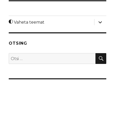
laienda
Vaheta teemat
alamme
OTSING
OTS
Otsi: