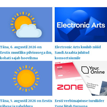
Täna, 6. augustil 2026 on
Electronic Arts kuulub nüüd
Eestis muutliku pilvisusega ilm,
Saudi Araabia juhitud
kohati sajab hoovihma
konsortsiumile
Täna, 5. augustil 2026 on Eestis
Eesti veebimajutuse turuliider
vähese ja vahelduva
Zone liitub Euroopa