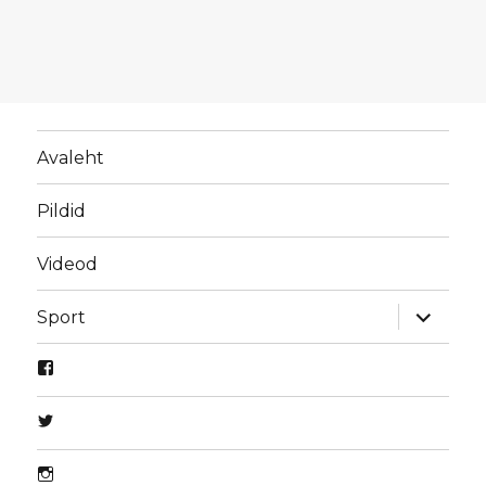
Avaleht
Pildid
Videod
laienda
Sport
alamme