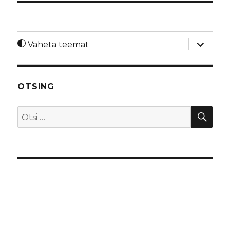
laienda
Vaheta teemat
alamme
OTSING
OTS
Otsi: