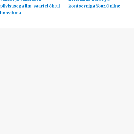
pilvisusega ilm, saartel õhtul
kontserniga Your.Online
hoovihma