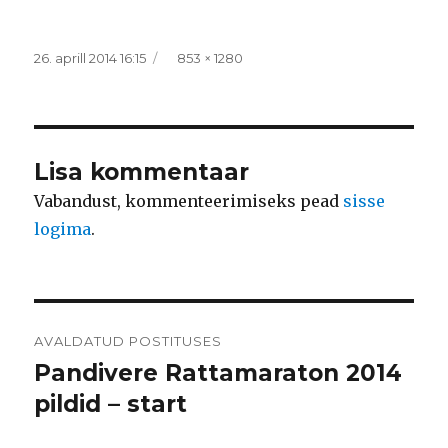
Postitatud
Täissuurus
26. aprill 2014 16:15
853 × 1280
Lisa kommentaar
Vabandust, kommenteerimiseks pead
sisse
logima
.
Navigeerimine
AVALDATUD POSTITUSES
Pandivere Rattamaraton 2014
pildid – start