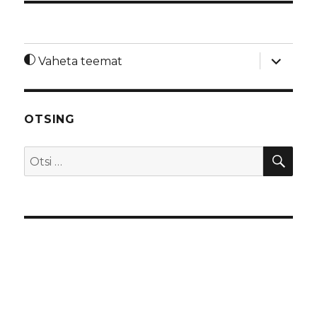
laienda
Vaheta teemat
alamme
OTSING
OTS
Otsi: