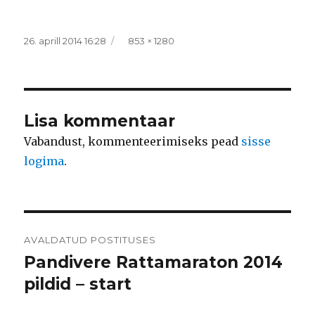
Postitatud
Täissuurus
26. aprill 2014 16:28
853 × 1280
Lisa kommentaar
Vabandust, kommenteerimiseks pead
sisse
logima
.
Navigeerimine
AVALDATUD POSTITUSES
Pandivere Rattamaraton 2014
pildid – start