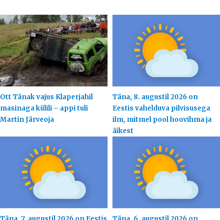
Ott Tänak vajus Klaperjahil
Täna, 8. augustil 2026 on
masinaga külili – appi tuli
Eestis vahelduva pilvisusega
Martin Järveoja
ilm, mitmel pool hoovihma ja
äikest
Täna, 7. augustil 2026 on Eestis
Täna, 6. augustil 2026 on