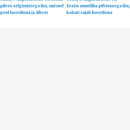
pilves selgimistega ilm, mitmel
Eestis muutliku pilvisusega ilm,
pool hoovihma ja äikest
kohati sajab hoovihma