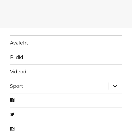
Avaleht
Pildid
Videod
laienda
Sport
alamme