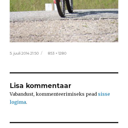
Postitatud
Täissuurus
5. juuli 2014 21:50
853 × 1280
Lisa kommentaar
Vabandust, kommenteerimiseks pead
sisse
logima
.