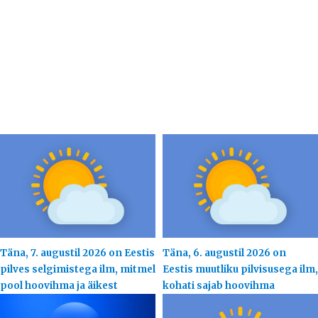
Täna, 7. augustil 2026 on Eestis
Täna, 6. augustil 2026 on
pilves selgimistega ilm, mitmel
Eestis muutliku pilvisusega ilm,
pool hoovihma ja äikest
kohati sajab hoovihma