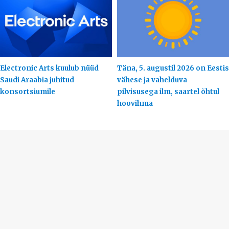
Electronic Arts kuulub nüüd
Täna, 5. augustil 2026 on Eestis
Saudi Araabia juhitud
vähese ja vahelduva
konsortsiumile
pilvisusega ilm, saartel õhtul
hoovihma