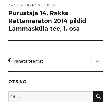
Navigeerimine
AVALDATUD POSTITUSES
Purustaja 14. Rakke
Rattamaraton 2014 pildid –
Lammasküla tee, 1. osa
laienda
Vaheta teemat
alamme
OTSING
OTS
Otsi: