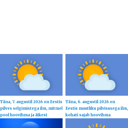
Täna, 7. augustil 2026 on Eestis
Täna, 6. augustil 2026 on
pilves selgimistega ilm, mitmel
Eestis muutliku pilvisusega ilm,
pool hoovihma ja äikest
kohati sajab hoovihma