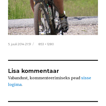
Postitatud
Täissuurus
5. juuli 2014 21:51
853 × 1280
Lisa kommentaar
Vabandust, kommenteerimiseks pead
sisse
logima
.