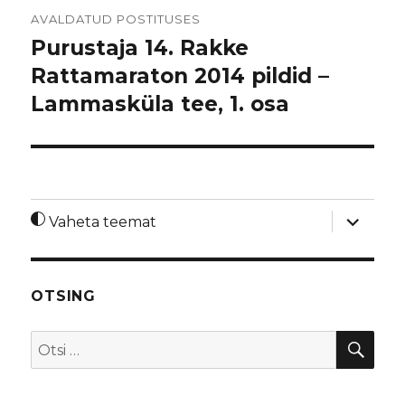
Navigeerimine
AVALDATUD POSTITUSES
Purustaja 14. Rakke
Rattamaraton 2014 pildid –
Lammasküla tee, 1. osa
laienda
Vaheta teemat
alamme
OTSING
OTS
Otsi: