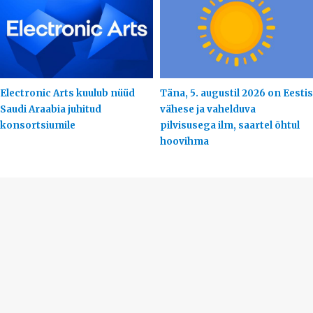
Electronic Arts kuulub nüüd
Täna, 5. augustil 2026 on Eestis
Saudi Araabia juhitud
vähese ja vahelduva
konsortsiumile
pilvisusega ilm, saartel õhtul
hoovihma