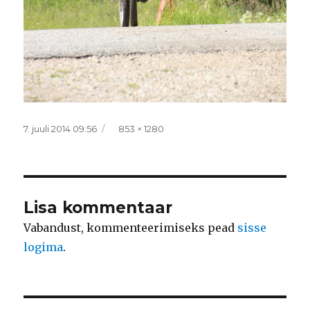
Postitatud
Täissuurus
7. juuli 2014 09:56
853 × 1280
Lisa kommentaar
Vabandust, kommenteerimiseks pead
sisse
logima
.