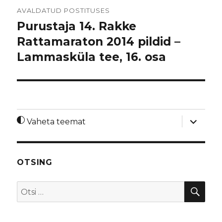
Navigeerimine
AVALDATUD POSTITUSES
Purustaja 14. Rakke
Rattamaraton 2014 pildid –
Lammasküla tee, 16. osa
laienda
Vaheta teemat
alamme
OTSING
OTS
Otsi: