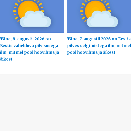
Täna, 8. augustil 2026 on
Täna, 7. augustil 2026 on Eestis
Eestis vahelduva pilvisusega
pilves selgimistega ilm, mitmel
ilm, mitmel pool hoovihma ja
pool hoovihma ja äikest
äikest