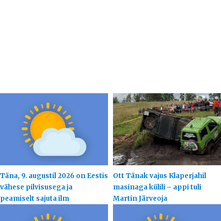
Täna, 9. augustil 2026 on Eestis
Ott Tänak vajus Klaperjahil
vähese pilvisusega ja
masinaga külili – appi tuli
peamiselt sajuta ilm
Martin Järveoja