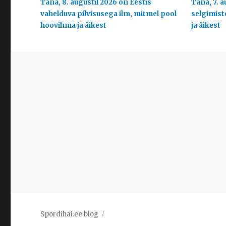
Täna, 8. augustil 2026 on Eestis
Täna, 7. a
vahelduva pilvisusega ilm, mitmel pool
selgimist
hoovihma ja äikest
ja äikest
Spordihai.ee blog