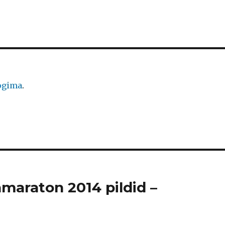
logima
.
amaraton 2014 pildid –