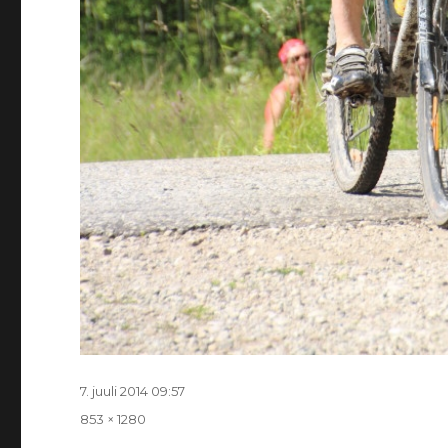
Postitatud
7. juuli 2014 09:57
Täissuurus
853 × 1280