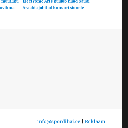
s muutliku
Electronic Arts kuulub nüüd Saudi
hoovihma
Araabia juhitud konsortsiumile
info@spordihai.ee
|
Reklaam