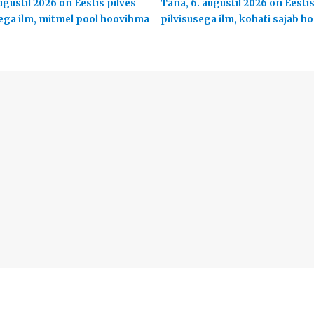
ugustil 2026 on Eestis pilves
Täna, 6. augustil 2026 on Eesti
ega ilm, mitmel pool hoovihma
pilvisusega ilm, kohati sajab 