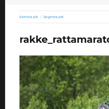
Eelmine pilt
Järgmine pilt
rakke_rattamarat