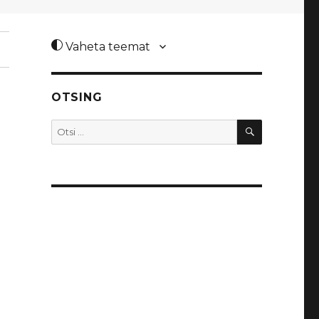
Vaheta teemat
OTSING
OTSI
Otsi: