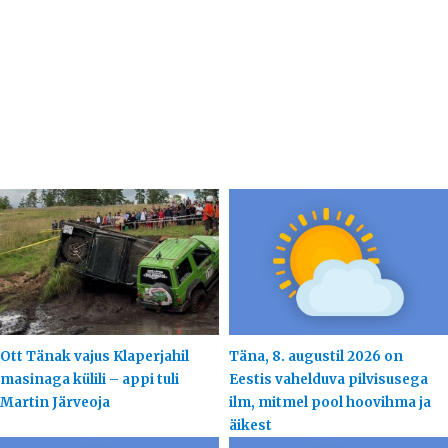
Ott Tänak vajus Klaperjahil
Täna, 8. augustil 2026 on
masinaga külili – appi tuli
Eestis vahelduva pilvisusega
Martin Järveoja
ilm, mitmel pool hoovihma ja
äikest