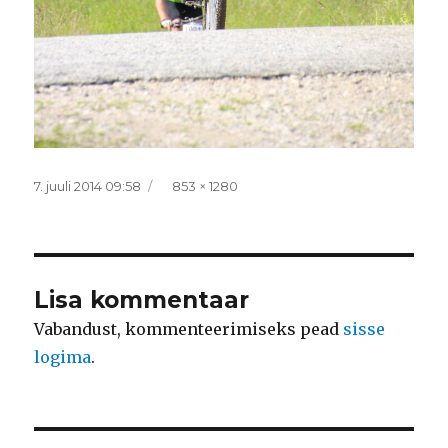
Postitatud
Täissuurus
7. juuli 2014 09:58
853 × 1280
Lisa kommentaar
Vabandust, kommenteerimiseks pead
sisse
logima
.