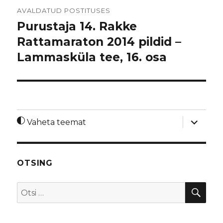
Navigeerimine
AVALDATUD POSTITUSES
Purustaja 14. Rakke
Rattamaraton 2014 pildid –
Lammasküla tee, 16. osa
laienda
Vaheta teemat
alamme
OTSING
OTS
Otsi: