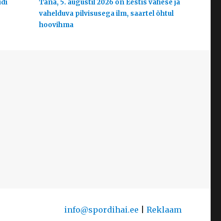
udi
Täna, 5. augustil 2026 on Eestis vähese ja
vahelduva pilvisusega ilm, saartel õhtul
hoovihma
info@spordihai.ee
|
Reklaam