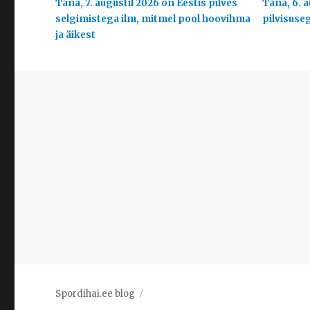
Täna, 7. augustil 2026 on Eestis pilves
Täna, 6. a
selgimistega ilm, mitmel pool hoovihma
pilvisuse
ja äikest
Spordihai.ee blog