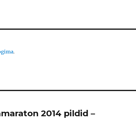
logima
.
amaraton 2014 pildid –