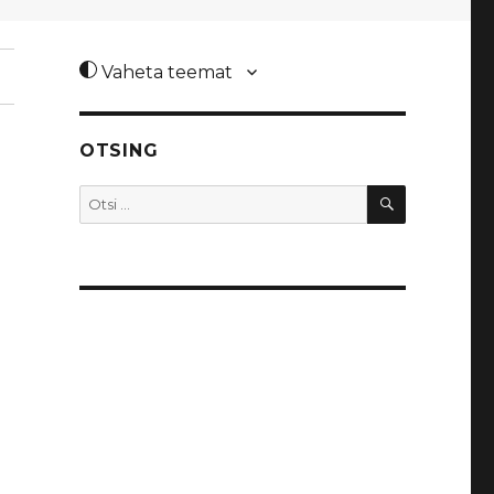
Vaheta teemat
OTSING
OTSI
Otsi: