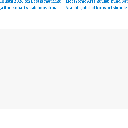
ugustil 2026 on Eestis muutliku
Electronic Arts kuulub nüüd Sa
ga ilm, kohati sajab hoovihma
Araabia juhitud konsortsiumile