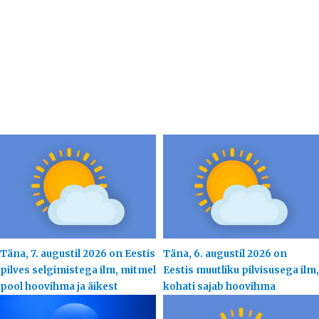
Täna, 7. augustil 2026 on Eestis
Täna, 6. augustil 2026 on
pilves selgimistega ilm, mitmel
Eestis muutliku pilvisusega ilm,
pool hoovihma ja äikest
kohati sajab hoovihma