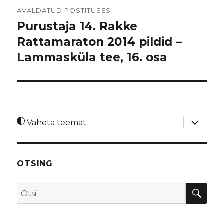
Navigeerimine
AVALDATUD POSTITUSES
Purustaja 14. Rakke
Rattamaraton 2014 pildid –
Lammasküla tee, 16. osa
laienda
Vaheta teemat
alamme
OTSING
OTS
Otsi: