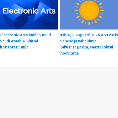
Electronic Arts kuulub nüüd
Täna, 5. augustil 2026 on Eestis
Saudi Araabia juhitud
vähese ja vahelduva
konsortsiumile
pilvisusega ilm, saartel õhtul
hoovihma