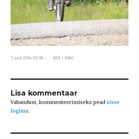
Postitatud
Täissuurus
7. juuli 2014 09:59
853 × 1280
Lisa kommentaar
Vabandust, kommenteerimiseks pead
sisse
logima
.