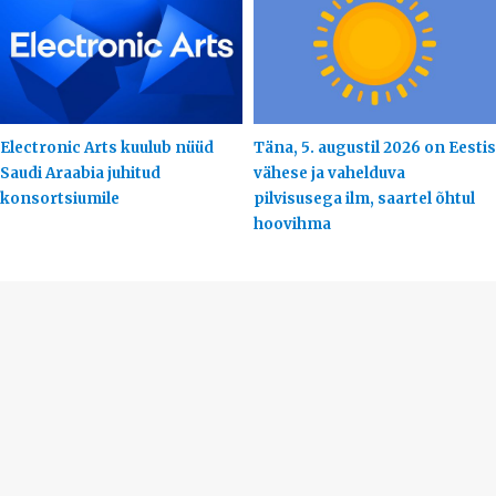
Electronic Arts kuulub nüüd
Täna, 5. augustil 2026 on Eestis
Saudi Araabia juhitud
vähese ja vahelduva
konsortsiumile
pilvisusega ilm, saartel õhtul
hoovihma