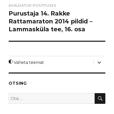
Navigeerimine
AVALDATUD POSTITUSES
Purustaja 14. Rakke
Rattamaraton 2014 pildid –
Lammasküla tee, 16. osa
laienda
Vaheta teemat
alamme
OTSING
OTS
Otsi: