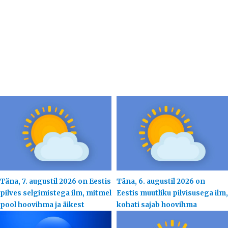
Täna, 7. augustil 2026 on Eestis
Täna, 6. augustil 2026 on
pilves selgimistega ilm, mitmel
Eestis muutliku pilvisusega ilm,
pool hoovihma ja äikest
kohati sajab hoovihma