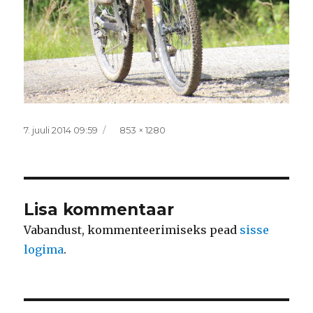
Postitatud
Täissuurus
7. juuli 2014 09:59
853 × 1280
Lisa kommentaar
Vabandust, kommenteerimiseks pead
sisse
logima
.