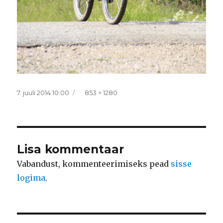
Postitatud
Täissuurus
7. juuli 2014 10:00
853 × 1280
Lisa kommentaar
Vabandust, kommenteerimiseks pead
sisse
logima
.