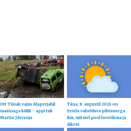
Ott Tänak vajus Klaperjahil
Täna, 8. augustil 2026 on
masinaga külili – appi tuli
Eestis vahelduva pilvisusega
Martin Järveoja
ilm, mitmel pool hoovihma ja
äikest