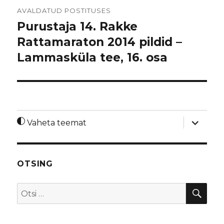
Navigeerimine
AVALDATUD POSTITUSES
Purustaja 14. Rakke
Rattamaraton 2014 pildid –
Lammasküla tee, 16. osa
laienda
Vaheta teemat
alamme
OTSING
OTS
Otsi: