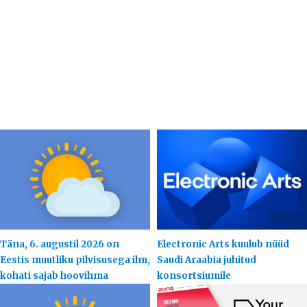
Täna, 6. augustil 2026 on
Electronic Arts kuulub nüüd
Eestis muutliku pilvisusega ilm,
Saudi Araabia juhitud
kohati sajab hoovihma
konsortsiumile