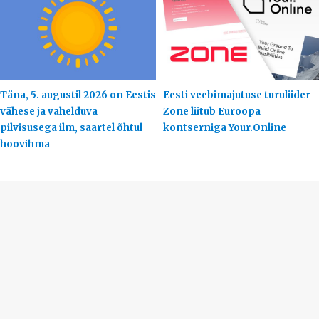
Täna, 5. augustil 2026 on Eestis
Eesti veebimajutuse turuliider
vähese ja vahelduva
Zone liitub Euroopa
pilvisusega ilm, saartel õhtul
kontserniga Your.Online
hoovihma