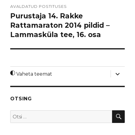
Navigeerimine
AVALDATUD POSTITUSES
Purustaja 14. Rakke
Rattamaraton 2014 pildid –
Lammasküla tee, 16. osa
laienda
Vaheta teemat
alamme
OTSING
OTS
Otsi: