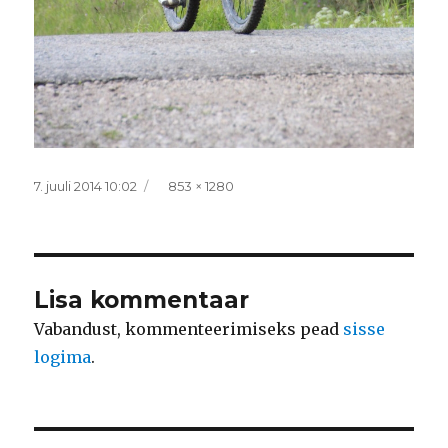
Postitatud
Täissuurus
7. juuli 2014 10:02
853 × 1280
Lisa kommentaar
Vabandust, kommenteerimiseks pead
sisse
logima
.