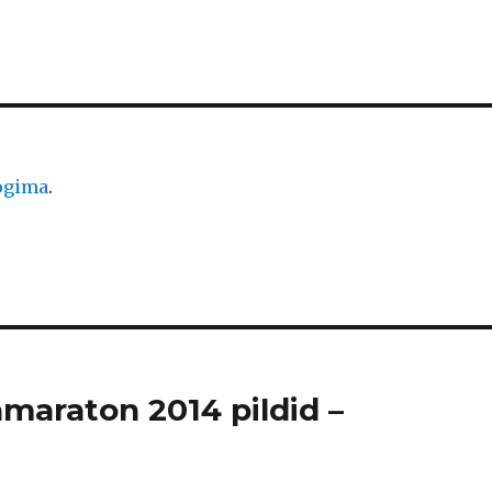
logima
.
amaraton 2014 pildid –