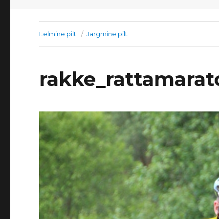
Eelmine pilt
Järgmine pilt
rakke_rattamarat