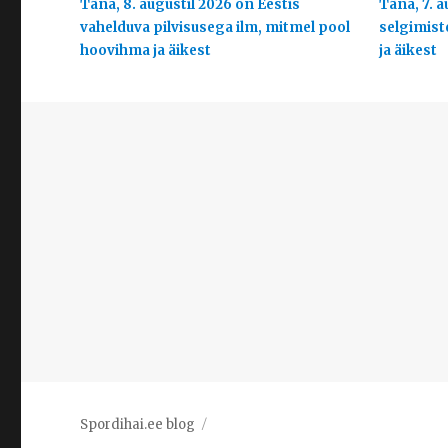
Täna, 8. augustil 2026 on Eestis
Täna, 7. a
vahelduva pilvisusega ilm, mitmel pool
selgimist
hoovihma ja äikest
ja äikest
Spordihai.ee blog