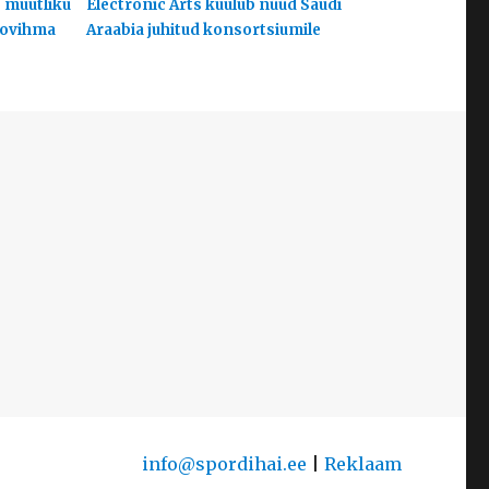
s muutliku
Electronic Arts kuulub nüüd Saudi
hoovihma
Araabia juhitud konsortsiumile
info@spordihai.ee
|
Reklaam