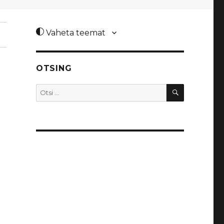
Vaheta teemat
OTSING
OTSI
Otsi: