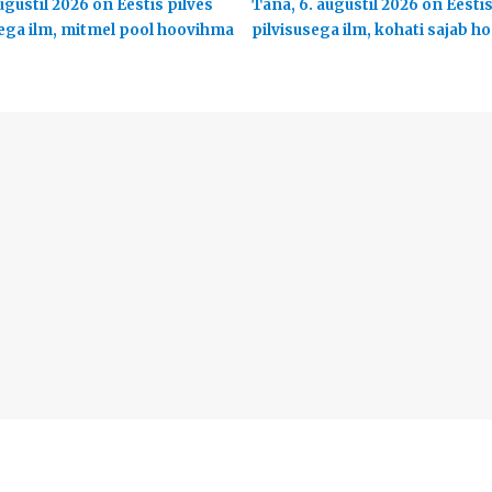
ugustil 2026 on Eestis pilves
Täna, 6. augustil 2026 on Eesti
ega ilm, mitmel pool hoovihma
pilvisusega ilm, kohati sajab 