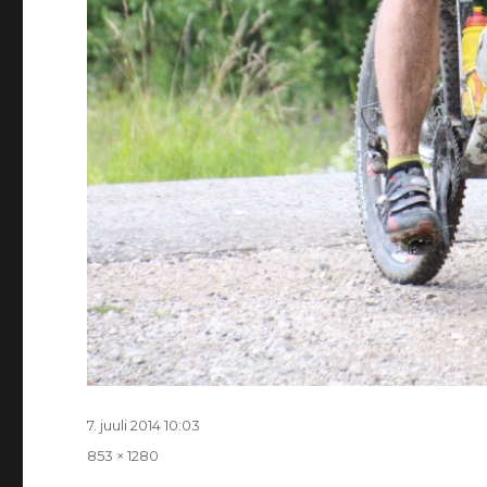
Postitatud
7. juuli 2014 10:03
Täissuurus
853 × 1280