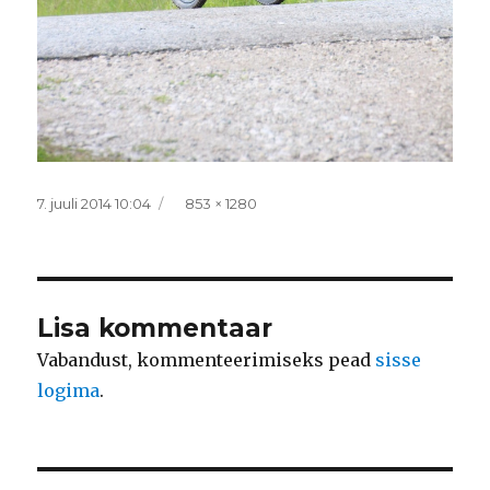
Postitatud
Täissuurus
7. juuli 2014 10:04
853 × 1280
Lisa kommentaar
Vabandust, kommenteerimiseks pead
sisse
logima
.