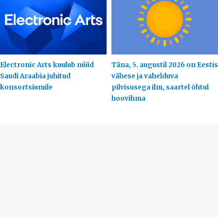
Electronic Arts kuulub nüüd
Täna, 5. augustil 2026 on Eestis
Saudi Araabia juhitud
vähese ja vahelduva
konsortsiumile
pilvisusega ilm, saartel õhtul
hoovihma