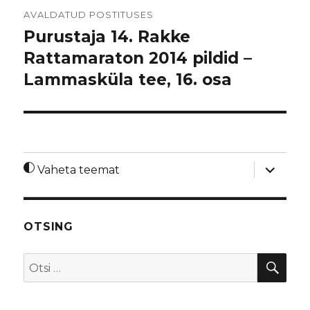
Navigeerimine
AVALDATUD POSTITUSES
Purustaja 14. Rakke
Rattamaraton 2014 pildid –
Lammasküla tee, 16. osa
laienda
Vaheta teemat
alamme
OTSING
OTS
Otsi: