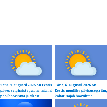
Täna, 7. augustil 2026 on Eestis
Täna, 6. augustil 2026 on
pilves selgimistega ilm, mitmel
Eestis muutliku pilvisusega ilm,
pool hoovihma ja äikest
kohati sajab hoovihma