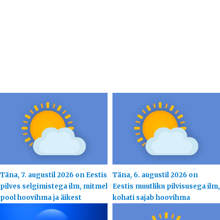
Täna, 7. augustil 2026 on Eestis
Täna, 6. augustil 2026 on
pilves selgimistega ilm, mitmel
Eestis muutliku pilvisusega ilm,
pool hoovihma ja äikest
kohati sajab hoovihma