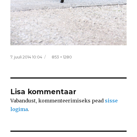
Postitatud
Täissuurus
7. juuli 2014 10:04
853 × 1280
Lisa kommentaar
Vabandust, kommenteerimiseks pead
sisse
logima
.