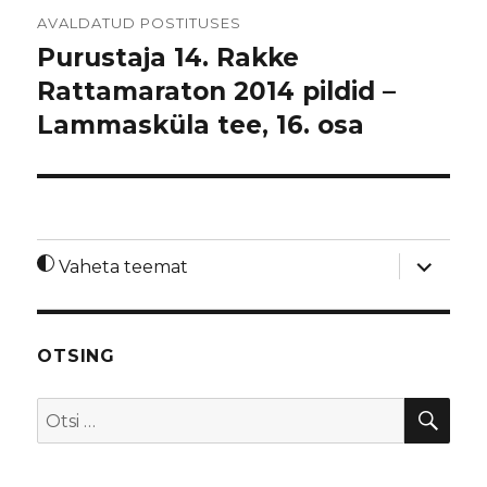
Navigeerimine
AVALDATUD POSTITUSES
Purustaja 14. Rakke
Rattamaraton 2014 pildid –
Lammasküla tee, 16. osa
laienda
Vaheta teemat
alamme
OTSING
OTS
Otsi: