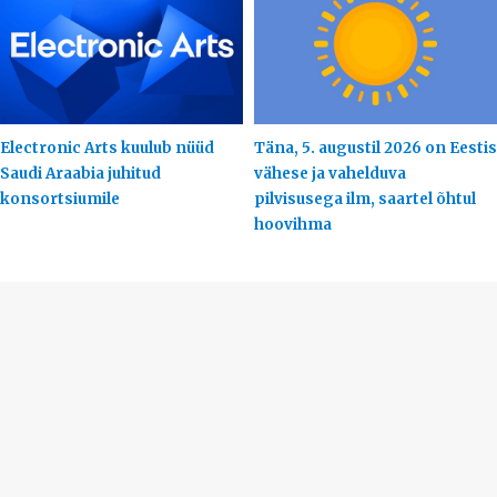
Electronic Arts kuulub nüüd
Täna, 5. augustil 2026 on Eestis
Saudi Araabia juhitud
vähese ja vahelduva
konsortsiumile
pilvisusega ilm, saartel õhtul
hoovihma