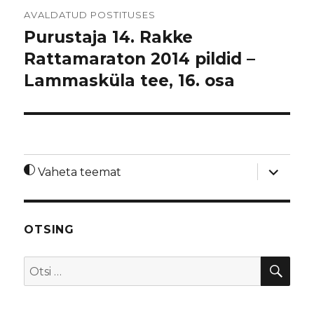
Navigeerimine
AVALDATUD POSTITUSES
Purustaja 14. Rakke
Rattamaraton 2014 pildid –
Lammasküla tee, 16. osa
laienda
Vaheta teemat
alamme
OTSING
OTS
Otsi: