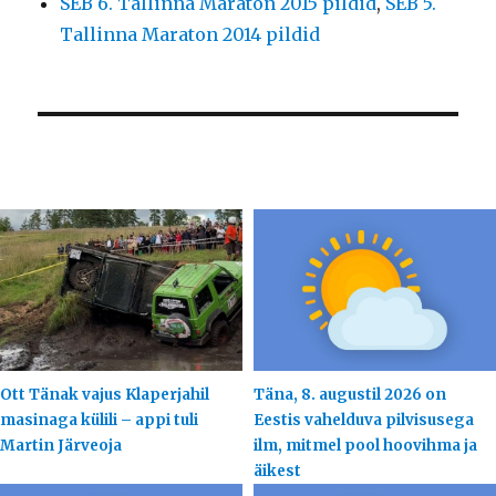
SEB 6. Tallinna Maraton 2015 pildid
,
SEB 5.
Tallinna Maraton 2014 pildid
Ott Tänak vajus Klaperjahil
Täna, 8. augustil 2026 on
masinaga külili – appi tuli
Eestis vahelduva pilvisusega
Martin Järveoja
ilm, mitmel pool hoovihma ja
äikest