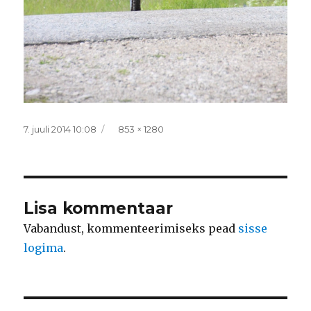
Postitatud
Täissuurus
7. juuli 2014 10:08
853 × 1280
Lisa kommentaar
Vabandust, kommenteerimiseks pead
sisse
logima
.