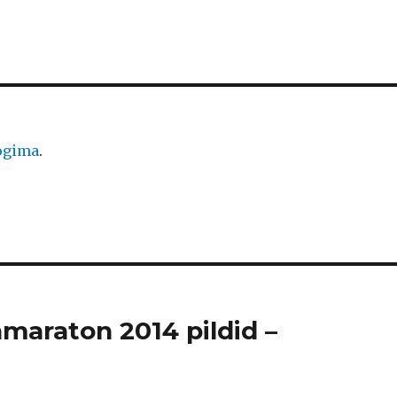
logima
.
amaraton 2014 pildid –