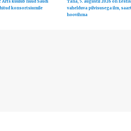
c Arts kuulub nüüd Saudi
Täna, 5. augustil 2026 on Eestis
uhitud konsortsiumile
vahelduva pilvisusega ilm, saart
hoovihma