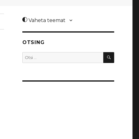
Vaheta teemat
OTSING
OTSI
Otsi: