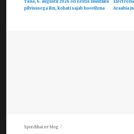
Täna, 6. augustil 2026 on Eestis muutliku
Electroni
pilvisusega ilm, kohati sajab hoovihma
Araabia j
Spordihai.ee blog