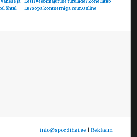
 vähese ja
Eesti veebimajutuse turuliider Zone liitub
el õhtul
Euroopa kontserniga Your.Online
info@spordihai.ee
|
Reklaam