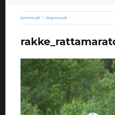
Eelmine pilt
Järgmine pilt
rakke_rattamarat