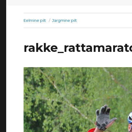
Eelmine pilt
Järgmine pilt
rakke_rattamarat