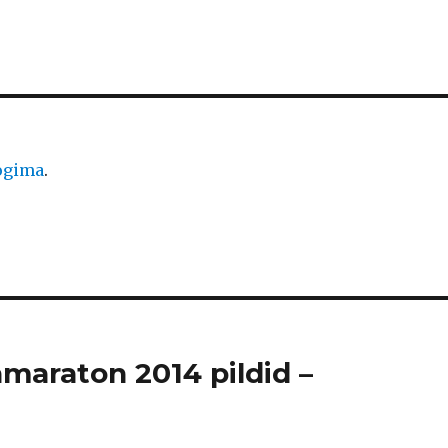
logima
.
amaraton 2014 pildid –