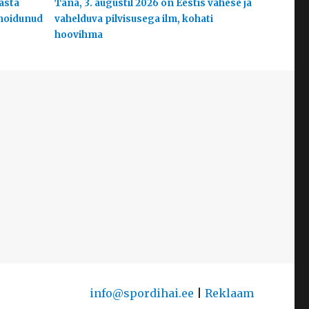
aasta
Täna, 3. augustil 2026 on Eestis vähese ja
 hoidunud
vahelduva pilvisusega ilm, kohati
hoovihma
info@spordihai.ee
|
Reklaam