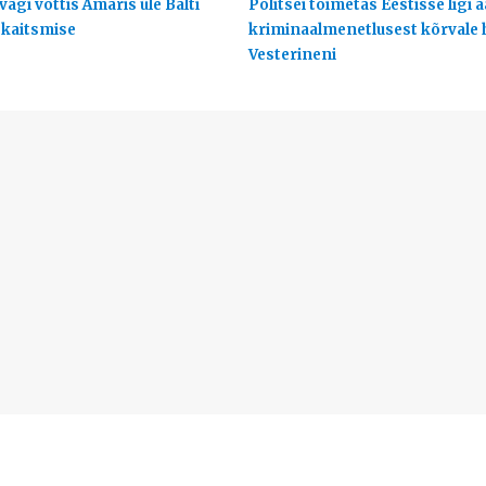
ägi võttis Ämaris üle Balti
Politsei toimetas Eestisse ligi 
 kaitsmise
kriminaalmenetlusest kõrvale
Vesterineni