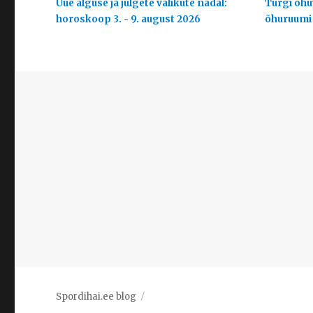
Uue alguse ja julgete valikute nädal:
Türgi õhuv
horoskoop 3. - 9. august 2026
õhuruumi
Spordihai.ee blog