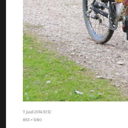
Postitatud
7. juuli 2014 10:12
Täissuurus
853 × 1280