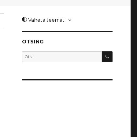
Vaheta teemat
OTSING
OTSI
Otsi: