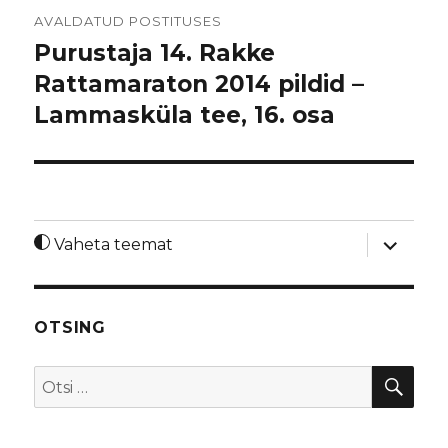
Navigeerimine
AVALDATUD POSTITUSES
Purustaja 14. Rakke
Rattamaraton 2014 pildid –
Lammasküla tee, 16. osa
laienda
Vaheta teemat
alamme
OTSING
OTS
Otsi: