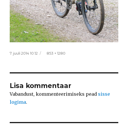
Postitatud
Täissuurus
7. juuli 2014 10:12
853 × 1280
Lisa kommentaar
Vabandust, kommenteerimiseks pead
sisse
logima
.