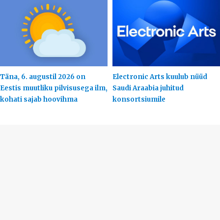
Täna, 6. augustil 2026 on
Electronic Arts kuulub nüüd
Eestis muutliku pilvisusega ilm,
Saudi Araabia juhitud
kohati sajab hoovihma
konsortsiumile