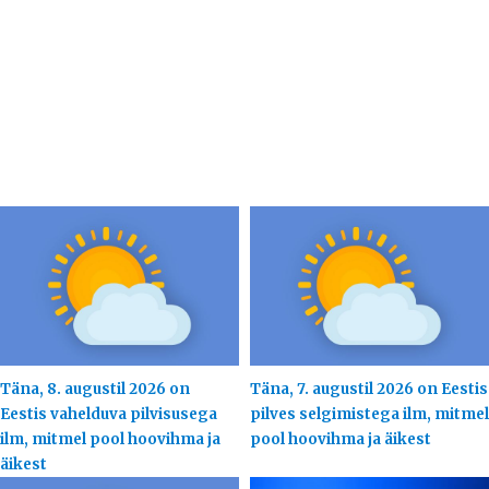
Täna, 8. augustil 2026 on
Täna, 7. augustil 2026 on Eestis
Eestis vahelduva pilvisusega
pilves selgimistega ilm, mitmel
ilm, mitmel pool hoovihma ja
pool hoovihma ja äikest
äikest