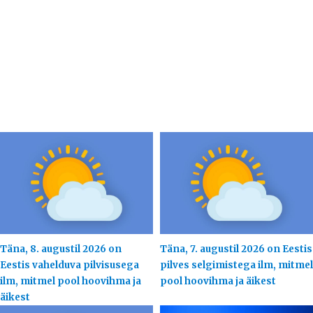
Täna, 8. augustil 2026 on
Täna, 7. augustil 2026 on Eestis
Eestis vahelduva pilvisusega
pilves selgimistega ilm, mitmel
ilm, mitmel pool hoovihma ja
pool hoovihma ja äikest
äikest