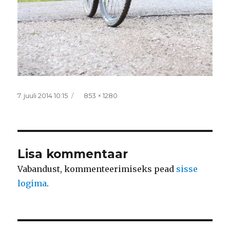
Postitatud
Täissuurus
7. juuli 2014 10:15
853 × 1280
Lisa kommentaar
Vabandust, kommenteerimiseks pead
sisse
logima
.