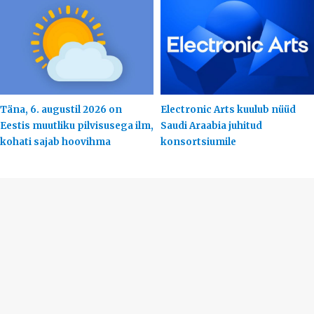
Täna, 6. augustil 2026 on
Electronic Arts kuulub nüüd
Eestis muutliku pilvisusega ilm,
Saudi Araabia juhitud
kohati sajab hoovihma
konsortsiumile