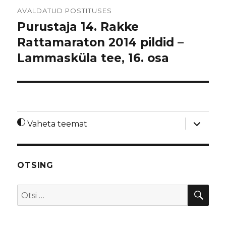
Navigeerimine
AVALDATUD POSTITUSES
Purustaja 14. Rakke
Rattamaraton 2014 pildid –
Lammasküla tee, 16. osa
laienda
Vaheta teemat
alamme
OTSING
OTS
Otsi: