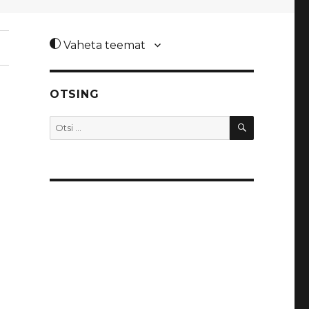
Vaheta teemat
OTSING
OTSI
Otsi: