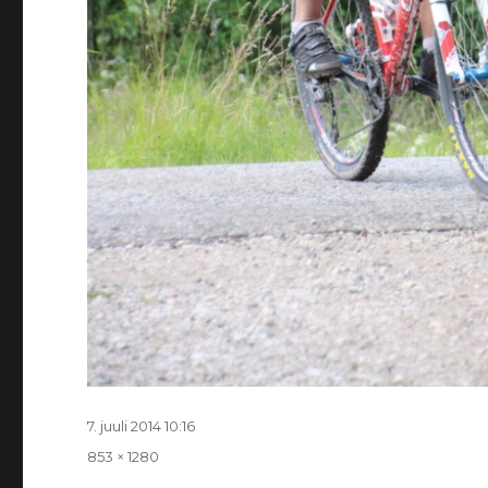
Postitatud
7. juuli 2014 10:16
Täissuurus
853 × 1280