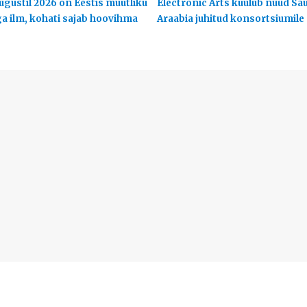
ugustil 2026 on Eestis muutliku
Electronic Arts kuulub nüüd Sa
ga ilm, kohati sajab hoovihma
Araabia juhitud konsortsiumile