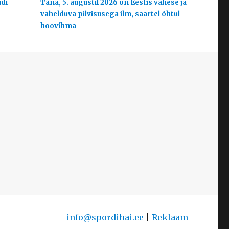
udi
Täna, 5. augustil 2026 on Eestis vähese ja
vahelduva pilvisusega ilm, saartel õhtul
hoovihma
info@spordihai.ee
|
Reklaam