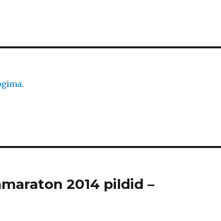
logima
.
amaraton 2014 pildid –