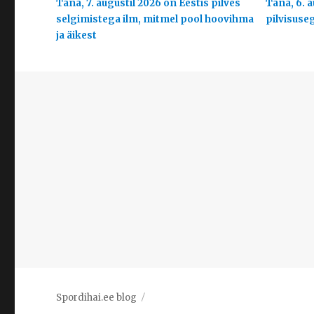
Täna, 7. augustil 2026 on Eestis pilves
Täna, 6. a
selgimistega ilm, mitmel pool hoovihma
pilvisuse
ja äikest
Spordihai.ee blog