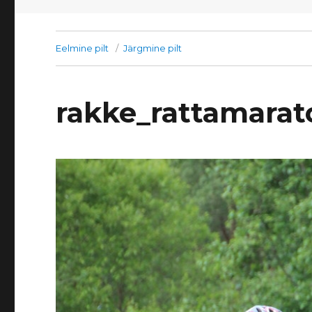
Eelmine pilt
Järgmine pilt
rakke_rattamarat