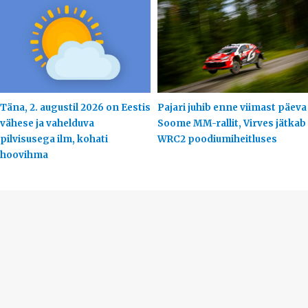
Täna, 2. augustil 2026 on Eestis
Pajari juhib enne viimast päeva
vähese ja vahelduva
Soome MM-rallit, Virves jätkab
pilvisusega ilm, kohati
WRC2 poodiumiheitluses
hoovihma