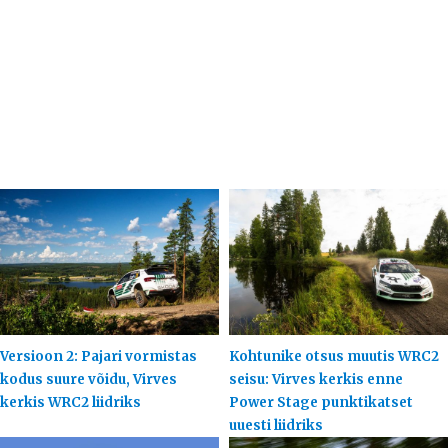
Versioon 2: Pajari vormistas
Kohtunike otsus muutis WRC2
kodus suure võidu, Virves
seisu: Virves kerkis enne
kerkis WRC2 liidriks
Power Stage punktikatset
uuesti liidriks