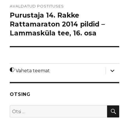
Navigeerimine
AVALDATUD POSTITUSES
Purustaja 14. Rakke
Rattamaraton 2014 pildid –
Lammasküla tee, 16. osa
laienda
Vaheta teemat
alamme
OTSING
OTS
Otsi: