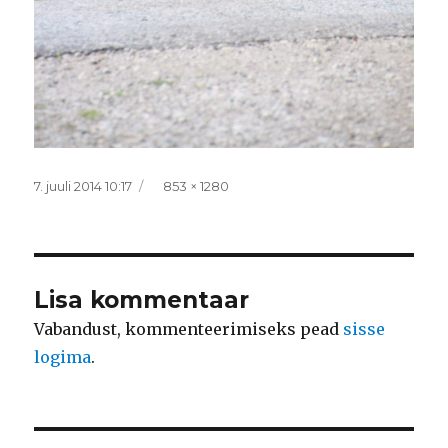
Postitatud
Täissuurus
7. juuli 2014 10:17
853 × 1280
Lisa kommentaar
Vabandust, kommenteerimiseks pead
sisse
logima
.