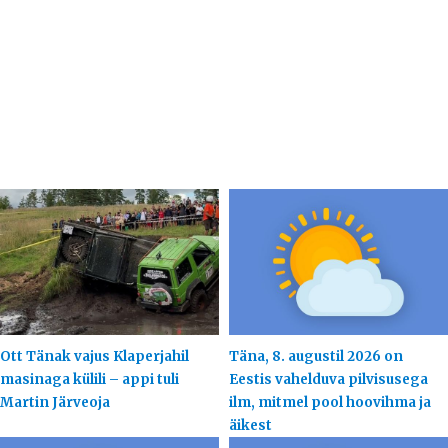
Ott Tänak vajus Klaperjahil
Täna, 8. augustil 2026 on
masinaga külili – appi tuli
Eestis vahelduva pilvisusega
Martin Järveoja
ilm, mitmel pool hoovihma ja
äikest