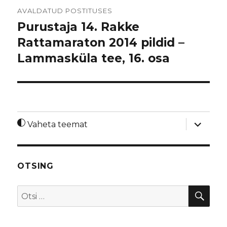
Navigeerimine
AVALDATUD POSTITUSES
Purustaja 14. Rakke
Rattamaraton 2014 pildid –
Lammasküla tee, 16. osa
laienda
Vaheta teemat
alamme
OTSING
OTS
Otsi: