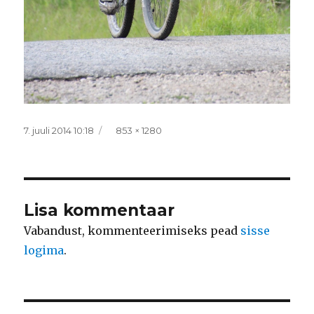
Postitatud
Täissuurus
7. juuli 2014 10:18
853 × 1280
Lisa kommentaar
Vabandust, kommenteerimiseks pead
sisse
logima
.